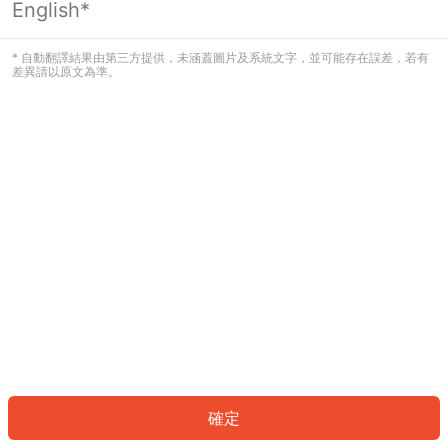
English*
發生錯誤！請登入並再試一次或回到主
頁。
* 自動翻譯結果由第三方提供，未涵蓋圖片及系統文字，並可能存在誤差，若有
差異請以原文為準。
登入
返回首頁
確定
ID: 304a88fe79e-33a5-464a-8e7b-138266acd9ea