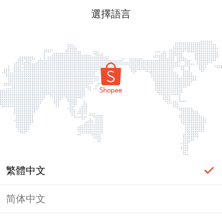
選擇語言
繁體中文
简体中文
頁面無法顯示