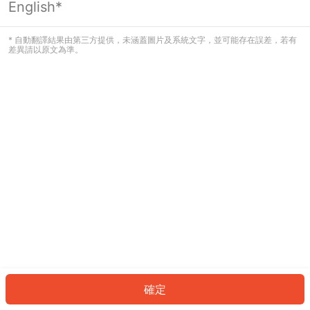
English*
發生錯誤！請登入並再試一次或回到主
頁。
* 自動翻譯結果由第三方提供，未涵蓋圖片及系統文字，並可能存在誤差，若有
差異請以原文為準。
登入
返回首頁
確定
ID: 980c46d73d4-c994-4720-be16-d8aa6dc38940