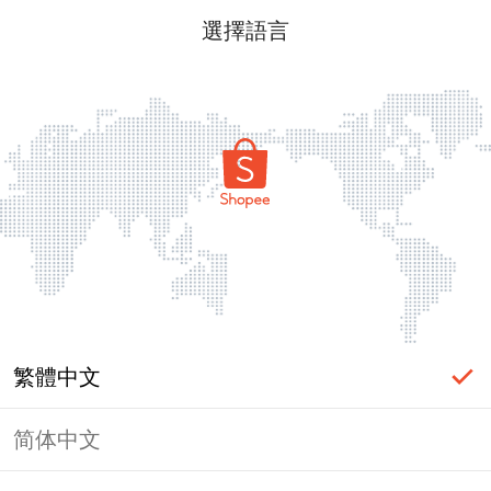
選擇語言
繁體中文
简体中文
頁面無法顯示