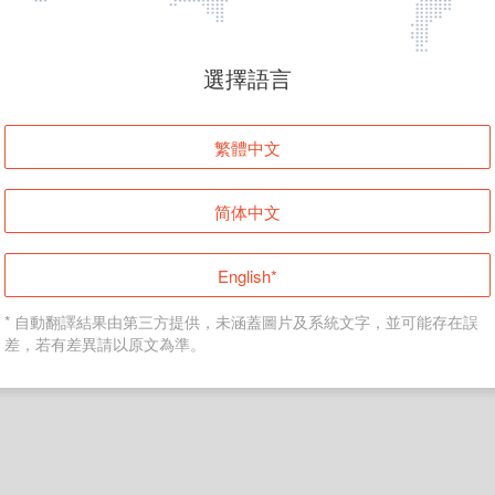
頁面無法顯示
選擇語言
發生錯誤！請登入並再試一次或回到主頁。
繁體中文
登入
简体中文
返回首頁
English*
* 自動翻譯結果由第三方提供，未涵蓋圖片及系統文字，並可能存在誤
差，若有差異請以原文為準。