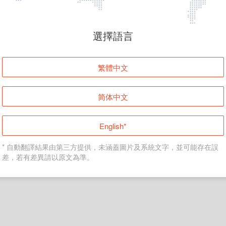
頁面無法顯示
選擇語言
發生錯誤！請登入並再試一次或回到主頁。
繁體中文
登入
简体中文
返回首頁
English*
* 自動翻譯結果由第三方提供，未涵蓋圖片及系統文字，並可能存在誤
差，若有差異請以原文為準。