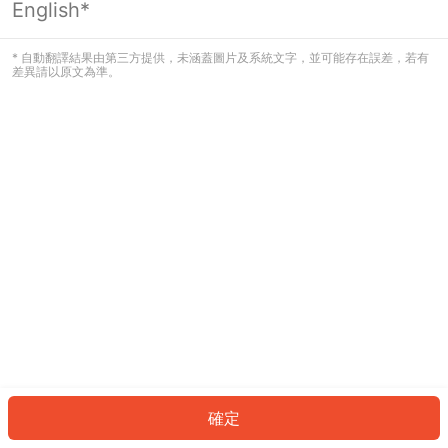
English*
發生錯誤！請登入並再試一次或回到主
頁。
* 自動翻譯結果由第三方提供，未涵蓋圖片及系統文字，並可能存在誤差，若有
差異請以原文為準。
登入
返回首頁
確定
ID: 6489feb5cf8-eb0f-4c25-a263-b1216b4df4a9