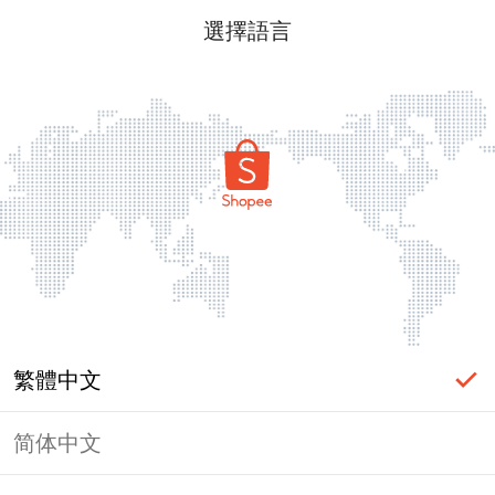
選擇語言
繁體中文
简体中文
頁面無法顯示