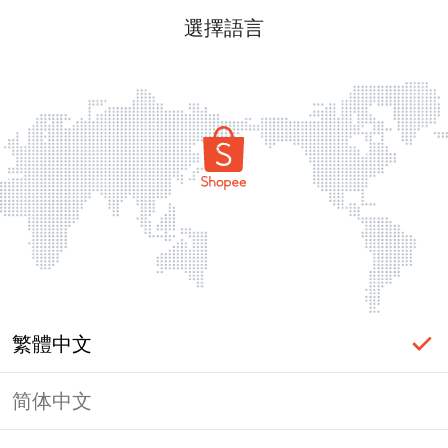
選擇語言
繁體中文
简体中文
頁面無法顯示