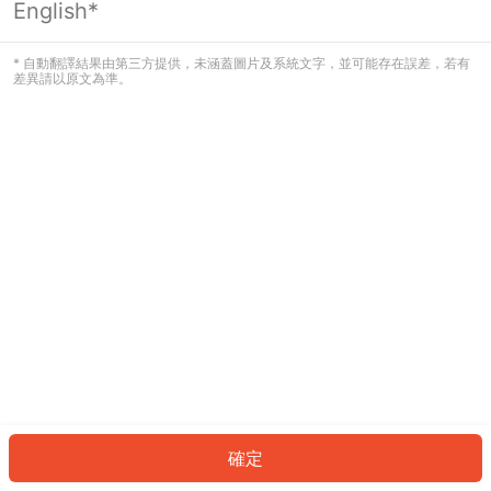
English*
發生錯誤！請登入並再試一次或回到主
頁。
* 自動翻譯結果由第三方提供，未涵蓋圖片及系統文字，並可能存在誤差，若有
差異請以原文為準。
登入
返回首頁
確定
ID: 9054ced86b8-d87f-4b13-8e60-df052d0ef907