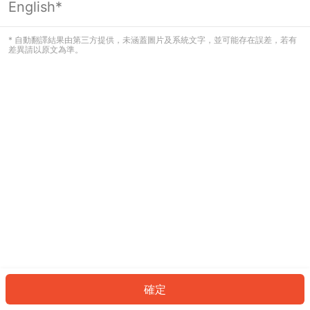
English*
發生錯誤！請登入並再試一次或回到主
頁。
* 自動翻譯結果由第三方提供，未涵蓋圖片及系統文字，並可能存在誤差，若有
差異請以原文為準。
登入
返回首頁
確定
ID: 1f450362a-5ea4-487a-95d4-1ca433440932