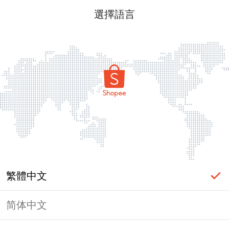
選擇語言
繁體中文
简体中文
頁面無法顯示