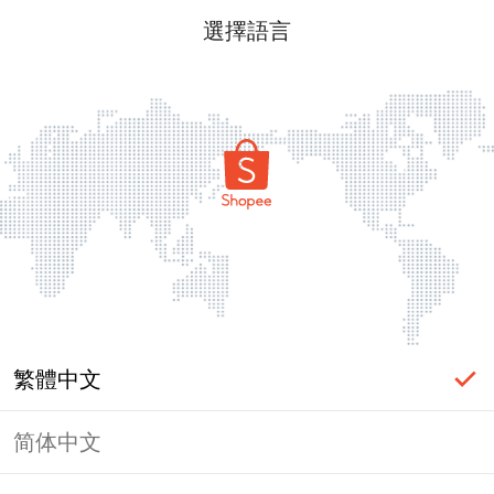
選擇語言
繁體中文
简体中文
頁面無法顯示