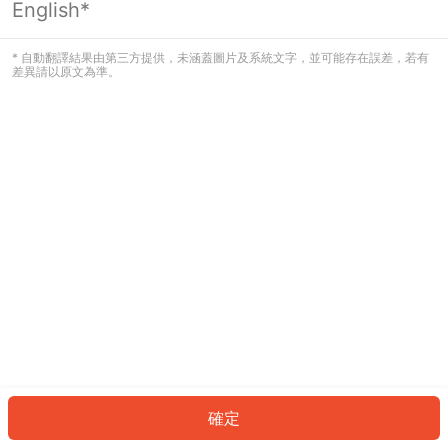
English*
發生錯誤！請登入並再試一次或回到主
頁。
* 自動翻譯結果由第三方提供，未涵蓋圖片及系統文字，並可能存在誤差，若有
差異請以原文為準。
登入
返回首頁
確定
ID: 7773deba713-1548-44f0-9a99-5c093034a1ff