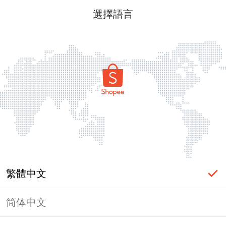
選擇語言
繁體中文
简体中文
頁面無法顯示