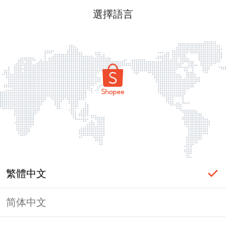
選擇語言
繁體中文
简体中文
頁面無法顯示