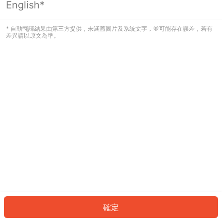
English*
發生錯誤！請登入並再試一次或回到主
頁。
* 自動翻譯結果由第三方提供，未涵蓋圖片及系統文字，並可能存在誤差，若有
差異請以原文為準。
登入
返回首頁
確定
ID: 5073b18f7d5-fe45-4287-8f71-f810755c68b0