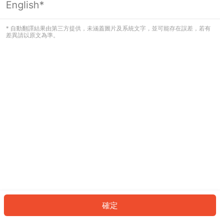
English*
發生錯誤！請登入並再試一次或回到主
頁。
* 自動翻譯結果由第三方提供，未涵蓋圖片及系統文字，並可能存在誤差，若有
差異請以原文為準。
登入
返回首頁
確定
ID: 4521b547121-fd78-46e7-b87e-3c3db967318f