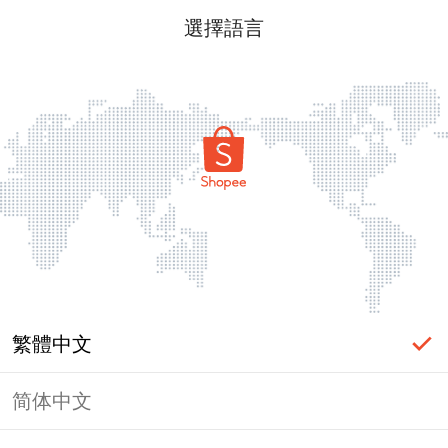
選擇語言
繁體中文
简体中文
頁面無法顯示