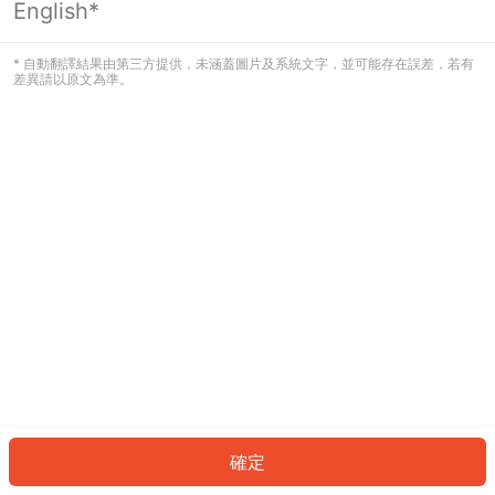
English*
發生錯誤！請登入並再試一次或回到主
頁。
* 自動翻譯結果由第三方提供，未涵蓋圖片及系統文字，並可能存在誤差，若有
差異請以原文為準。
登入
返回首頁
確定
ID: 23507f45be3-cfcd-44d7-be9c-df4a9e1e38de