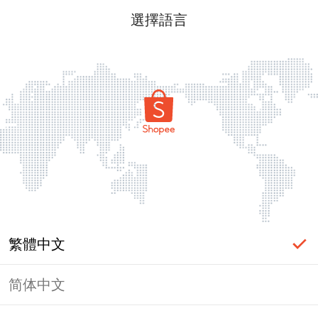
選擇語言
繁體中文
简体中文
頁面無法顯示