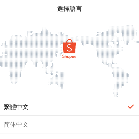
選擇語言
繁體中文
简体中文
頁面無法顯示