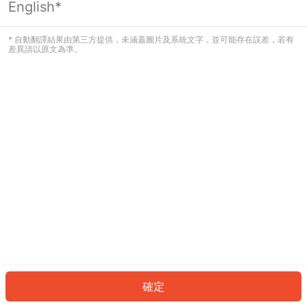
English*
發生錯誤！請登入並再試一次或回到主
頁。
* 自動翻譯結果由第三方提供，未涵蓋圖片及系統文字，並可能存在誤差，若有
差異請以原文為準。
登入
返回首頁
確定
ID: 319dfa0260a-34c7-4400-a4a7-9200e7637993