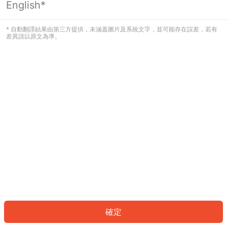
English*
發生錯誤！請登入並再試一次或回到主
頁。
* 自動翻譯結果由第三方提供，未涵蓋圖片及系統文字，並可能存在誤差，若有
差異請以原文為準。
登入
返回首頁
確定
ID: 99906277ce4-73b6-4867-a823-a589493a74b4