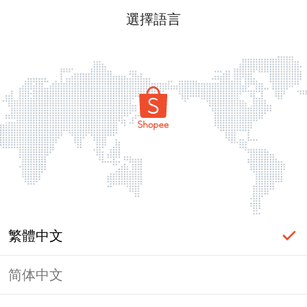
選擇語言
繁體中文
简体中文
頁面無法顯示