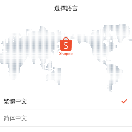
選擇語言
繁體中文
简体中文
頁面無法顯示