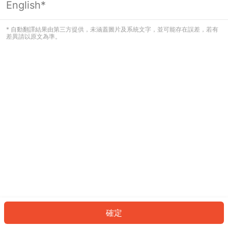
English*
發生錯誤！請登入並再試一次或回到主
頁。
* 自動翻譯結果由第三方提供，未涵蓋圖片及系統文字，並可能存在誤差，若有
差異請以原文為準。
登入
返回首頁
確定
ID: 98495da04f6-5389-463b-8510-f1e41395d2c4