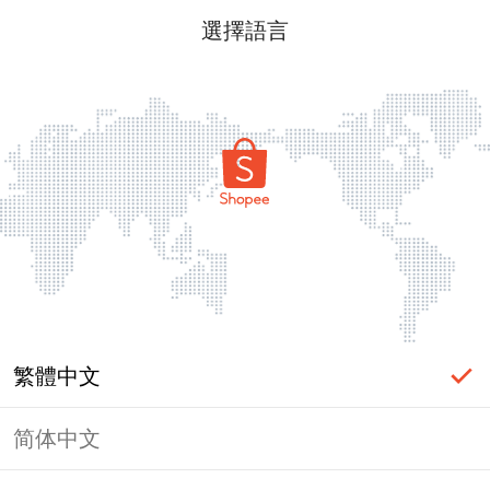
選擇語言
繁體中文
简体中文
頁面無法顯示