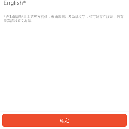
English*
發生錯誤！請登入並再試一次或回到主
頁。
* 自動翻譯結果由第三方提供，未涵蓋圖片及系統文字，並可能存在誤差，若有
差異請以原文為準。
登入
返回首頁
確定
ID: 658ddb99dc6-e8ce-4b74-9e32-4d786c03a4cf