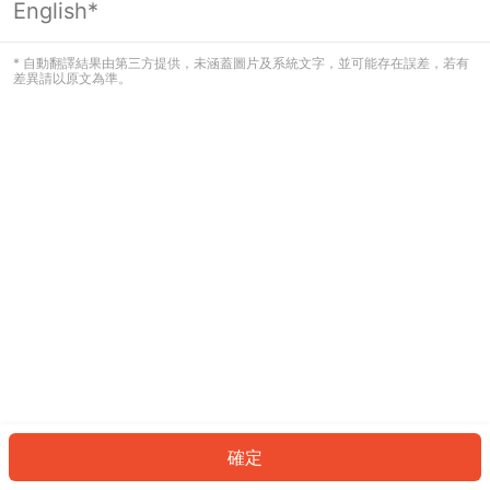
English*
發生錯誤！請登入並再試一次或回到主
頁。
* 自動翻譯結果由第三方提供，未涵蓋圖片及系統文字，並可能存在誤差，若有
差異請以原文為準。
登入
返回首頁
確定
ID: 68347f67ccd-ec0a-4529-a6a5-afa294f76080