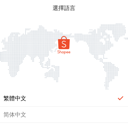
選擇語言
繁體中文
简体中文
頁面無法顯示