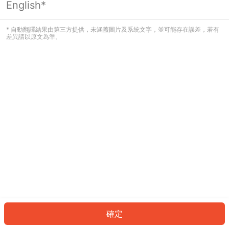
English*
發生錯誤！請登入並再試一次或回到主
頁。
* 自動翻譯結果由第三方提供，未涵蓋圖片及系統文字，並可能存在誤差，若有
差異請以原文為準。
登入
返回首頁
確定
ID: 467d15543b8-4adf-47ce-946b-4381b5bd2123