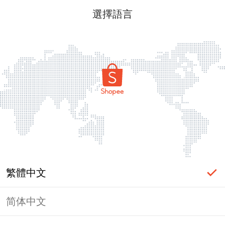
選擇語言
繁體中文
简体中文
頁面無法顯示