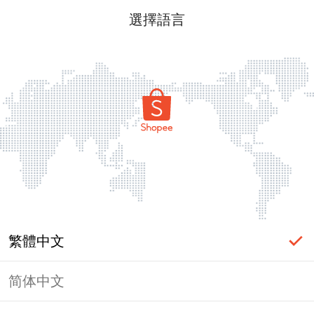
選擇語言
繁體中文
简体中文
頁面無法顯示