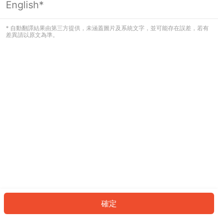
English*
發生錯誤！請登入並再試一次或回到主
頁。
* 自動翻譯結果由第三方提供，未涵蓋圖片及系統文字，並可能存在誤差，若有
差異請以原文為準。
登入
返回首頁
確定
ID: 62f1aa20b8-7a5b-45f1-a630-27d5c825bf6b