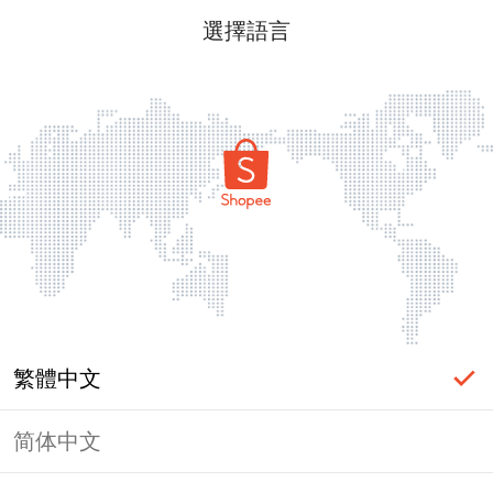
選擇語言
繁體中文
简体中文
頁面無法顯示