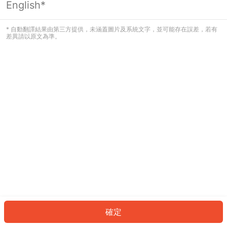
English*
發生錯誤！請登入並再試一次或回到主
頁。
* 自動翻譯結果由第三方提供，未涵蓋圖片及系統文字，並可能存在誤差，若有
差異請以原文為準。
登入
返回首頁
確定
ID: 888e2123187-4d06-4f4b-b7b1-fe28b7b5f5eb