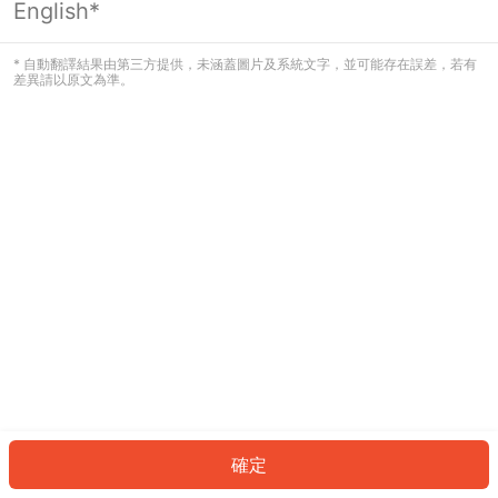
English*
發生錯誤！請登入並再試一次或回到主
頁。
* 自動翻譯結果由第三方提供，未涵蓋圖片及系統文字，並可能存在誤差，若有
差異請以原文為準。
登入
返回首頁
確定
ID: 7e9dc9fed-9050-4cf3-9675-f687c5705a33