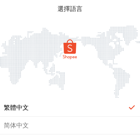
選擇語言
繁體中文
简体中文
頁面無法顯示