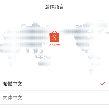
選擇語言
繁體中文
简体中文
頁面無法顯示