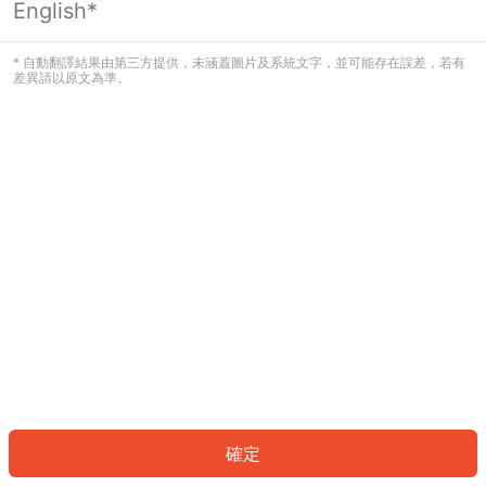
English*
發生錯誤！請登入並再試一次或回到主
頁。
* 自動翻譯結果由第三方提供，未涵蓋圖片及系統文字，並可能存在誤差，若有
差異請以原文為準。
登入
返回首頁
確定
ID: 19616bfc072-ded9-4eda-a96a-0ea697a09009