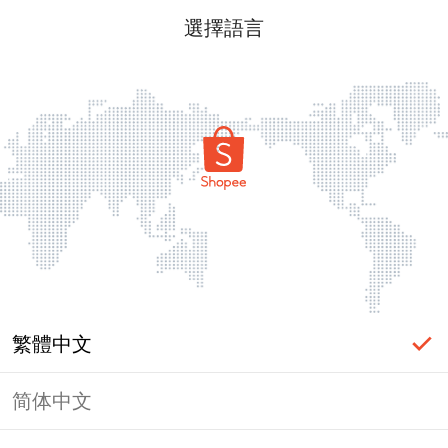
選擇語言
繁體中文
简体中文
頁面無法顯示