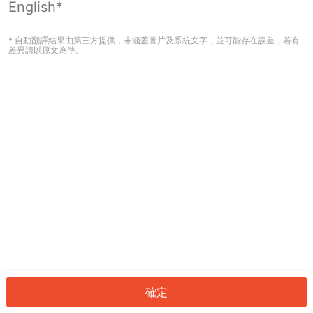
English*
發生錯誤！請登入並再試一次或回到主
頁。
* 自動翻譯結果由第三方提供，未涵蓋圖片及系統文字，並可能存在誤差，若有
差異請以原文為準。
登入
返回首頁
確定
ID: 457694e7aa0-7f46-439b-97d5-7689ea9e6993