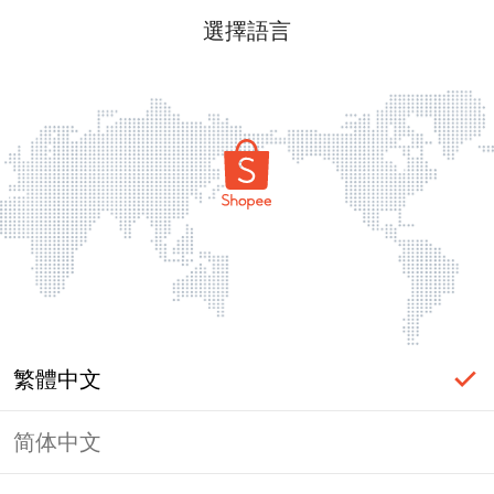
選擇語言
繁體中文
简体中文
頁面無法顯示