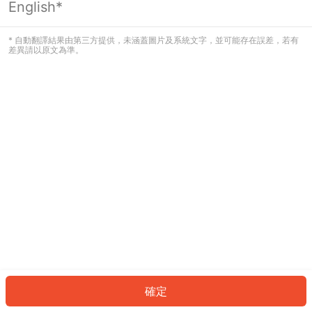
English*
發生錯誤！請登入並再試一次或回到主
頁。
* 自動翻譯結果由第三方提供，未涵蓋圖片及系統文字，並可能存在誤差，若有
差異請以原文為準。
登入
返回首頁
確定
ID: 439416c9142-e559-4ad2-b2c1-0b473ec395a9