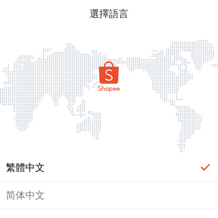
選擇語言
繁體中文
简体中文
頁面無法顯示