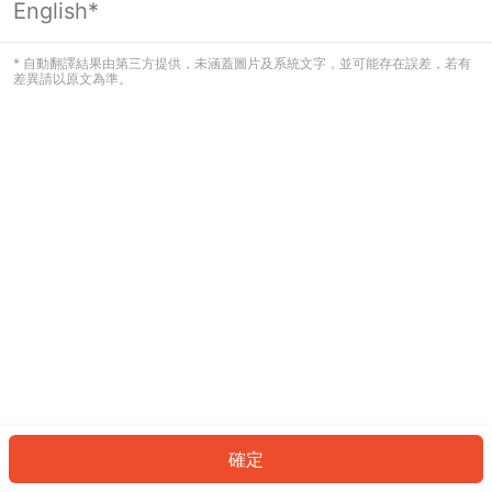
English*
發生錯誤！請登入並再試一次或回到主
頁。
* 自動翻譯結果由第三方提供，未涵蓋圖片及系統文字，並可能存在誤差，若有
差異請以原文為準。
登入
返回首頁
確定
ID: 1393604fb38-25ba-4c56-b0bf-596966a1fbb2