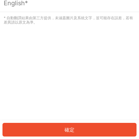
English*
發生錯誤！請登入並再試一次或回到主
頁。
* 自動翻譯結果由第三方提供，未涵蓋圖片及系統文字，並可能存在誤差，若有
差異請以原文為準。
登入
返回首頁
確定
ID: 708cd3adaed-e68e-41b9-b970-d62fb8d93196