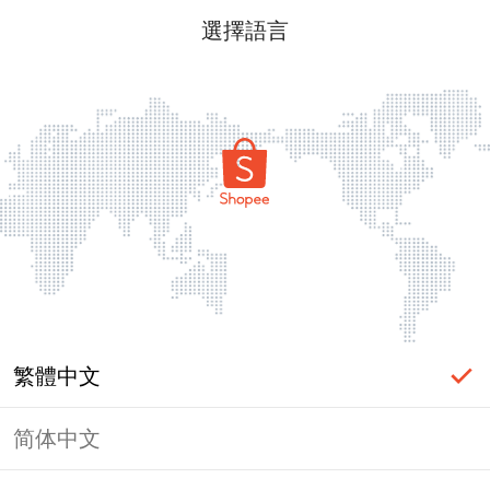
選擇語言
繁體中文
简体中文
頁面無法顯示