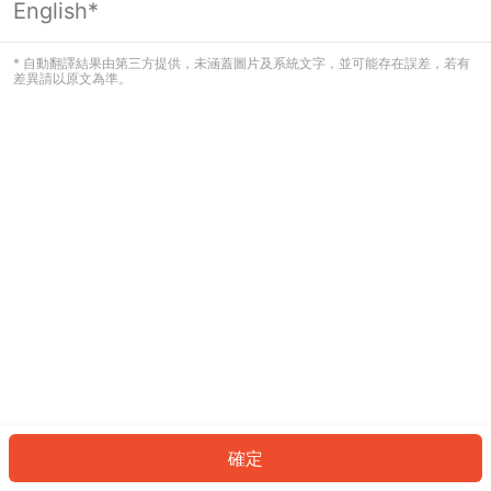
English*
發生錯誤！請登入並再試一次或回到主
頁。
* 自動翻譯結果由第三方提供，未涵蓋圖片及系統文字，並可能存在誤差，若有
差異請以原文為準。
登入
返回首頁
確定
ID: 265f3e66907-4307-45f4-ae95-5690a8799697