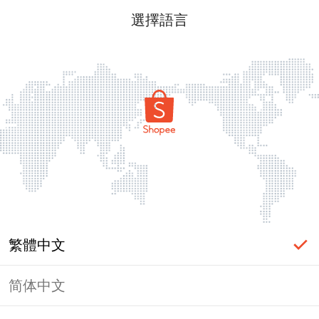
選擇語言
繁體中文
简体中文
頁面無法顯示