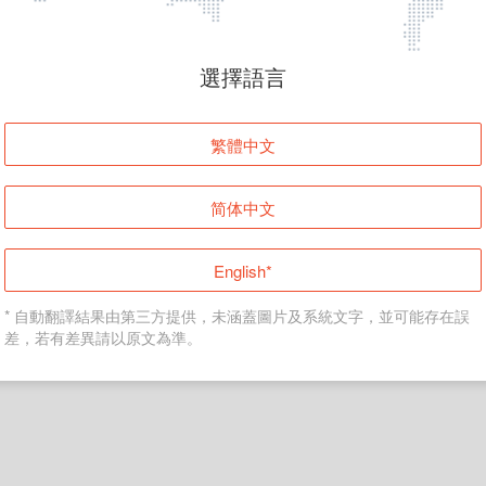
頁面無法顯示
選擇語言
發生錯誤！請登入並再試一次或回到主頁。
繁體中文
登入
简体中文
返回首頁
English*
* 自動翻譯結果由第三方提供，未涵蓋圖片及系統文字，並可能存在誤
差，若有差異請以原文為準。