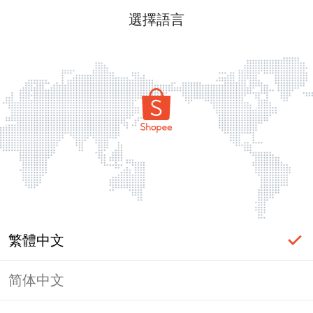
選擇語言
繁體中文
简体中文
頁面無法顯示