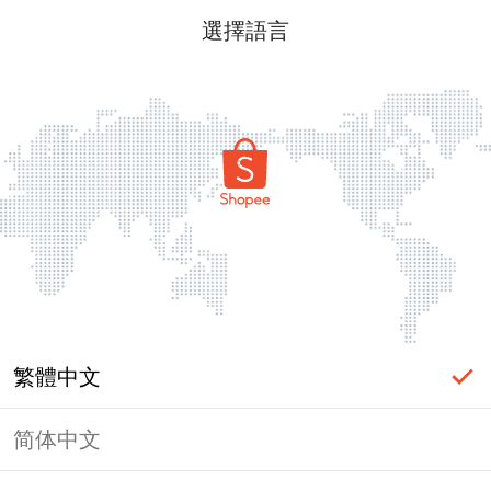
選擇語言
繁體中文
简体中文
頁面無法顯示