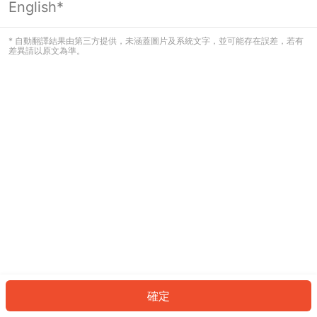
English*
發生錯誤！請登入並再試一次或回到主
頁。
* 自動翻譯結果由第三方提供，未涵蓋圖片及系統文字，並可能存在誤差，若有
差異請以原文為準。
登入
返回首頁
確定
ID: 23e76c2b02-1796-471d-94c7-b0023380cda6