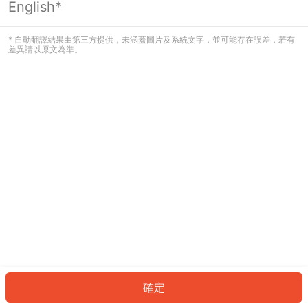
English*
發生錯誤！請登入並再試一次或回到主
頁。
* 自動翻譯結果由第三方提供，未涵蓋圖片及系統文字，並可能存在誤差，若有
差異請以原文為準。
登入
返回首頁
確定
ID: 59413a21a2-5da7-42be-ac05-f8239a509ef0