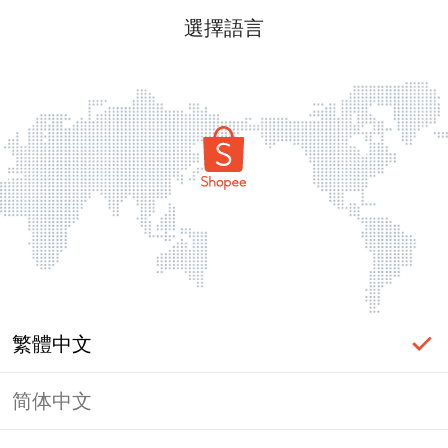
選擇語言
繁體中文
简体中文
頁面無法顯示