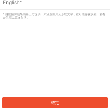
English*
發生錯誤！請登入並再試一次或回到主
頁。
* 自動翻譯結果由第三方提供，未涵蓋圖片及系統文字，並可能存在誤差，若有
差異請以原文為準。
登入
返回首頁
確定
ID: 920bda39f4a-d097-4ddd-8ec7-81b96613b191