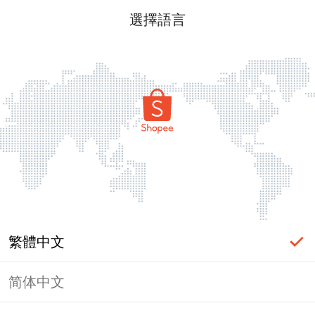
選擇語言
繁體中文
简体中文
頁面無法顯示