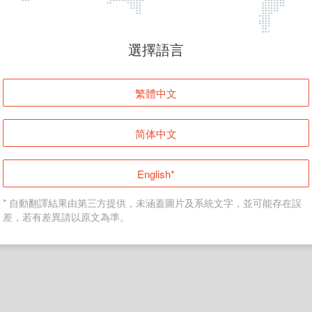
頁面無法顯示
選擇語言
發生錯誤！請登入並再試一次或回到主頁。
繁體中文
登入
简体中文
返回首頁
English*
* 自動翻譯結果由第三方提供，未涵蓋圖片及系統文字，並可能存在誤
差，若有差異請以原文為準。