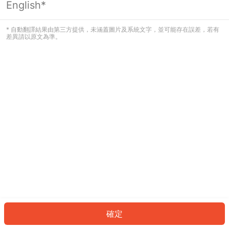
English*
發生錯誤！請登入並再試一次或回到主
頁。
* 自動翻譯結果由第三方提供，未涵蓋圖片及系統文字，並可能存在誤差，若有
差異請以原文為準。
登入
返回首頁
確定
ID: 37092babfde-4ada-476a-9cff-149967a0d264