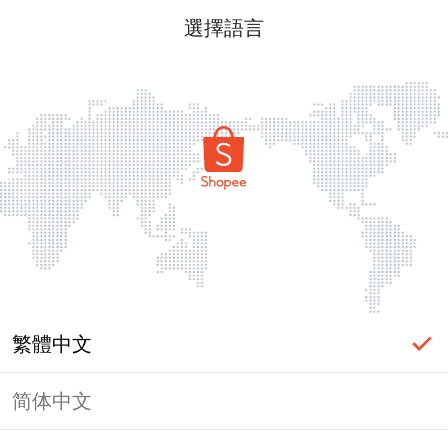
選擇語言
繁體中文
简体中文
頁面無法顯示