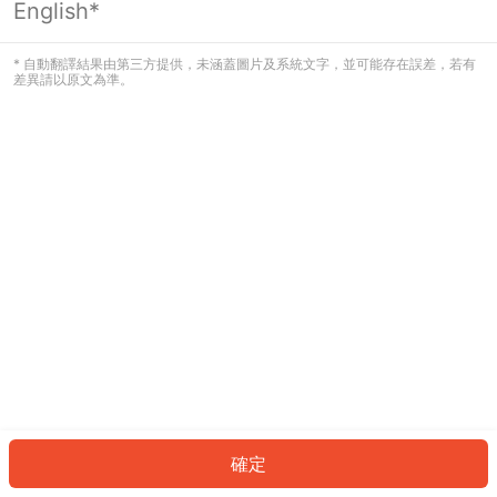
English*
發生錯誤！請登入並再試一次或回到主
頁。
* 自動翻譯結果由第三方提供，未涵蓋圖片及系統文字，並可能存在誤差，若有
差異請以原文為準。
登入
返回首頁
確定
ID: 6047897aaa-6e5e-45b7-9766-71cd59b851a1