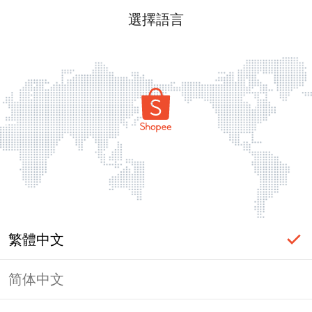
選擇語言
繁體中文
简体中文
頁面無法顯示