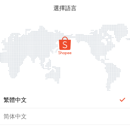
選擇語言
繁體中文
简体中文
頁面無法顯示