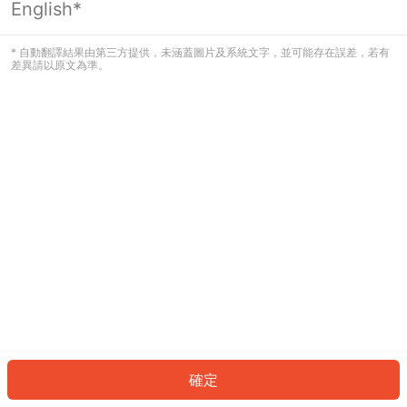
English*
發生錯誤！請登入並再試一次或回到主
頁。
* 自動翻譯結果由第三方提供，未涵蓋圖片及系統文字，並可能存在誤差，若有
差異請以原文為準。
登入
返回首頁
確定
ID: 94668137f9c-490a-4b49-b4f7-cb18e536709e