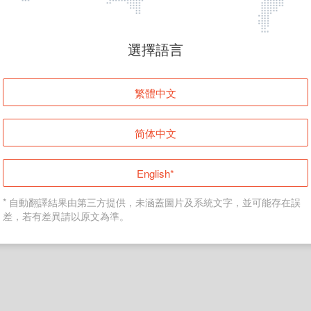
頁面無法顯示
選擇語言
發生錯誤！請登入並再試一次或回到主頁。
繁體中文
登入
简体中文
返回首頁
English*
* 自動翻譯結果由第三方提供，未涵蓋圖片及系統文字，並可能存在誤
差，若有差異請以原文為準。