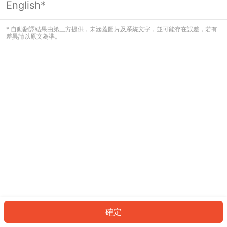
English*
發生錯誤！請登入並再試一次或回到主
頁。
* 自動翻譯結果由第三方提供，未涵蓋圖片及系統文字，並可能存在誤差，若有
差異請以原文為準。
登入
返回首頁
確定
ID: 403893df82a-3633-4684-be39-71c4f1e37b30