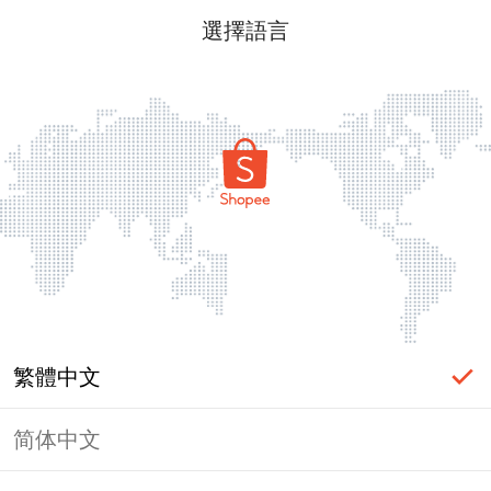
選擇語言
繁體中文
简体中文
頁面無法顯示