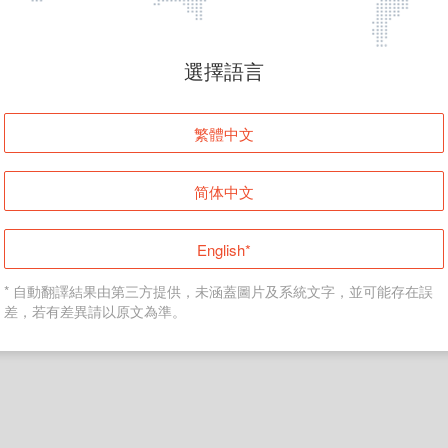
頁面無法顯示
選擇語言
發生錯誤！請登入並再試一次或回到主頁。
繁體中文
登入
简体中文
返回首頁
English*
* 自動翻譯結果由第三方提供，未涵蓋圖片及系統文字，並可能存在誤
差，若有差異請以原文為準。