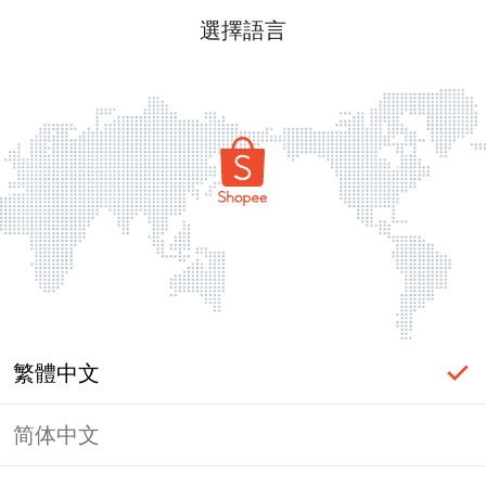
選擇語言
繁體中文
简体中文
頁面無法顯示