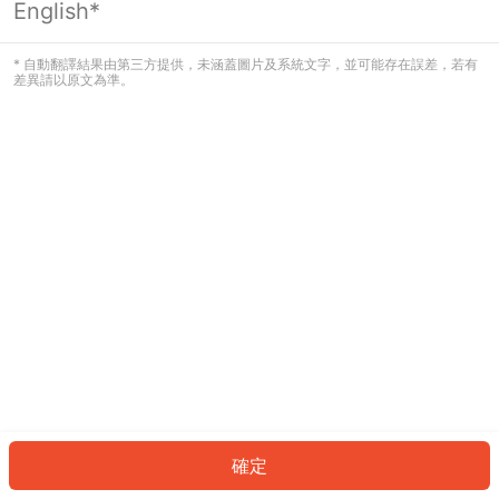
English*
發生錯誤！請登入並再試一次或回到主
頁。
* 自動翻譯結果由第三方提供，未涵蓋圖片及系統文字，並可能存在誤差，若有
差異請以原文為準。
登入
返回首頁
確定
ID: 394d07eb7c-e189-414b-add8-314e20d65905