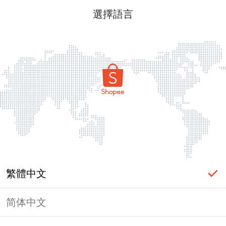
選擇語言
繁體中文
简体中文
頁面無法顯示