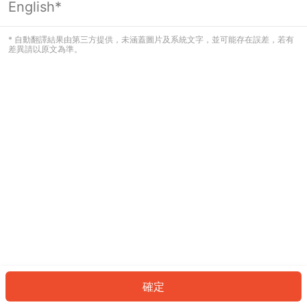
English*
發生錯誤！請登入並再試一次或回到主
頁。
* 自動翻譯結果由第三方提供，未涵蓋圖片及系統文字，並可能存在誤差，若有
差異請以原文為準。
登入
返回首頁
確定
ID: 358f21ac655-4022-4547-8170-6dd8637e6f6c