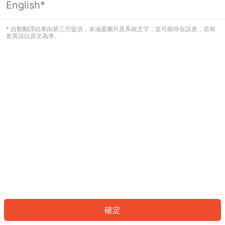
English*
發生錯誤！請登入並再試一次或回到主
頁。
* 自動翻譯結果由第三方提供，未涵蓋圖片及系統文字，並可能存在誤差，若有
差異請以原文為準。
登入
返回首頁
確定
ID: 10506051b78-6a5a-46be-b2b9-06ac3f89753d