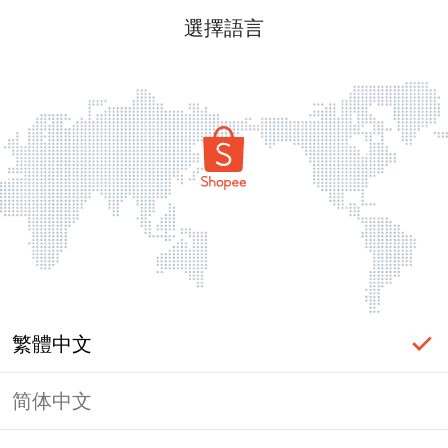
選擇語言
繁體中文
简体中文
頁面無法顯示