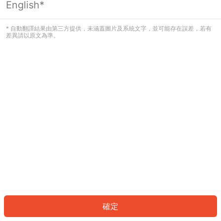
English*
發生錯誤！請登入並再試一次或回到主
頁。
* 自動翻譯結果由第三方提供，未涵蓋圖片及系統文字，並可能存在誤差，若有
差異請以原文為準。
登入
返回首頁
確定
ID: 84e86b6151-e26d-43d8-b565-fd5647f222a2