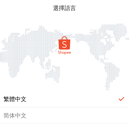
選擇語言
繁體中文
简体中文
頁面無法顯示