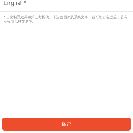
English*
發生錯誤！請登入並再試一次或回到主
頁。
* 自動翻譯結果由第三方提供，未涵蓋圖片及系統文字，並可能存在誤差，若有
差異請以原文為準。
登入
返回首頁
確定
ID: 69572a67340-3af6-4a3a-9176-fc89d178368b