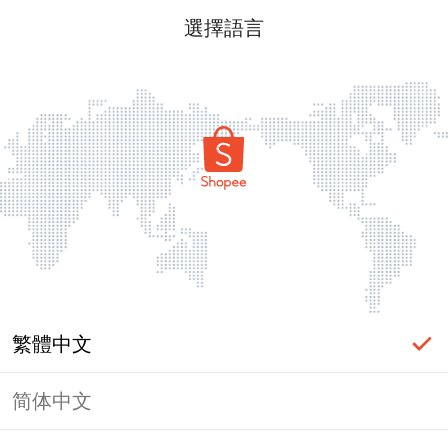
選擇語言
繁體中文
简体中文
頁面無法顯示