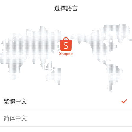
選擇語言
繁體中文
简体中文
頁面無法顯示