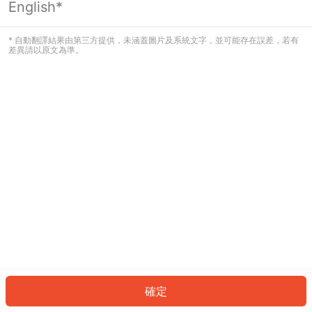
English*
發生錯誤！請登入並再試一次或回到主
頁。
* 自動翻譯結果由第三方提供，未涵蓋圖片及系統文字，並可能存在誤差，若有
差異請以原文為準。
登入
返回首頁
確定
ID: 643fea8afa5-e23f-43cd-86f6-8f5276e820d2