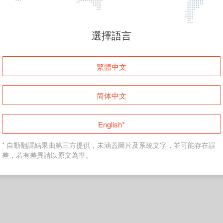
頁面無法顯示
選擇語言
發生錯誤！請登入並再試一次或回到主頁。
繁體中文
登入
简体中文
返回首頁
English*
* 自動翻譯結果由第三方提供，未涵蓋圖片及系統文字，並可能存在誤
差，若有差異請以原文為準。