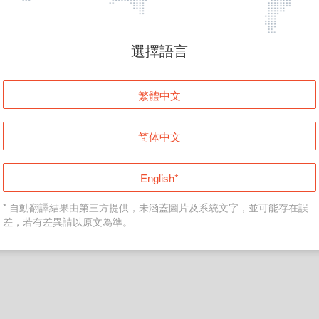
頁面無法顯示
選擇語言
發生錯誤！請登入並再試一次或回到主頁。
繁體中文
登入
简体中文
返回首頁
English*
* 自動翻譯結果由第三方提供，未涵蓋圖片及系統文字，並可能存在誤
差，若有差異請以原文為準。