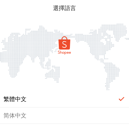
選擇語言
繁體中文
简体中文
頁面無法顯示