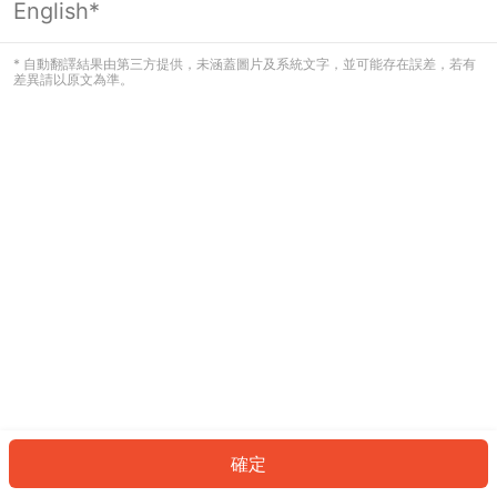
English*
發生錯誤！請登入並再試一次或回到主
頁。
* 自動翻譯結果由第三方提供，未涵蓋圖片及系統文字，並可能存在誤差，若有
差異請以原文為準。
登入
返回首頁
確定
ID: 830049bb95a-90c3-44d7-bcce-e6e8fe75e8f1