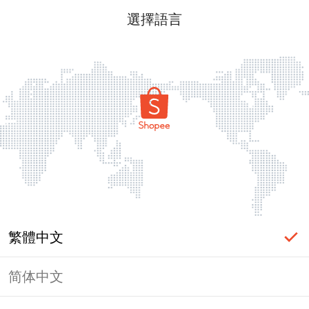
選擇語言
繁體中文
简体中文
頁面無法顯示