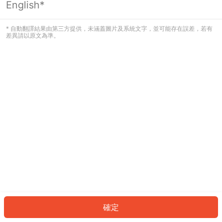
English*
發生錯誤！請登入並再試一次或回到主
頁。
* 自動翻譯結果由第三方提供，未涵蓋圖片及系統文字，並可能存在誤差，若有
差異請以原文為準。
登入
返回首頁
確定
ID: 542e8f440aa-a467-4baa-a65b-846999b18763