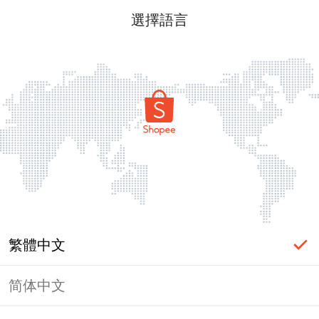
選擇語言
繁體中文
简体中文
頁面無法顯示