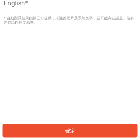
English*
發生錯誤！請登入並再試一次或回到主
頁。
* 自動翻譯結果由第三方提供，未涵蓋圖片及系統文字，並可能存在誤差，若有
差異請以原文為準。
登入
返回首頁
確定
ID: 281565e4f24-21d5-4069-ad11-9fb54c629777